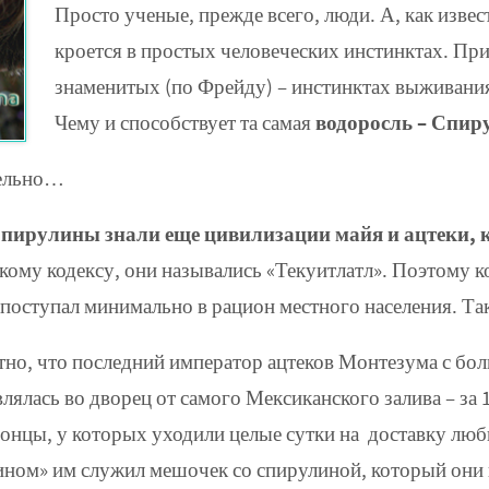
Просто ученые, прежде всего, люди. А, как извес
кроется в простых человеческих инстинктах. Прич
знаменитых (по Фрейду) – инстинктах выживани
Чему и способствует та самая
водоросль – Спир
тельно…
пирулины знали еще цивилизации майя и ацтеки, к
ому кодексу, они назывались «Текуитлатл». Поэтому ко
т поступал минимально в рацион местного населения. Т
тно, что последний император ацтеков Монтезума с бо
влялась во дворец от самого Мексиканского залива – за
онцы, у которых уходили целые сутки на доставку люб
ином» им служил мешочек со спирулиной, который они в