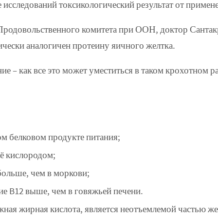
е исследований токсикологический результат от приме
Продовольственного комитета при ООН, доктор Сантак
ически аналогичен протеину яичного желтка.
е – как все это может уместиться в таком крохотном р
ом белковом продукте питания;
её кислородом;
больше, чем в моркови;
ие B12 выше, чем в говяжьей печени.
ная жирная кислота, является неотъемлемой частью жен