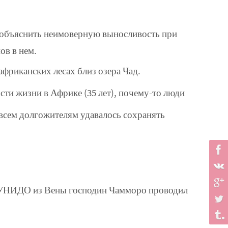
объяснить неимоверную выносливость при
ов в нем.
фриканских лесах близ озера Чад.
ти жизни в Африке (35 лет), почему-то люди
всем долгожителям удавалось сохранять
и УНИДО из Вены господин Чамморо проводил