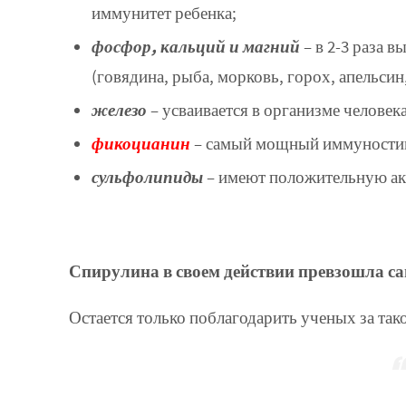
иммунитет ребенка;
фосфор, кальций и магний
– в 2-3 раза 
(говядина, рыба, морковь, горох, апельсин,
железо
– усваивается в организме челове
фикоцианин
– самый мощный иммуностиму
сульфолипиды
– имеют положительную ак
Спирулина в своем действии превзошла са
Остается только поблагодарить ученых за та