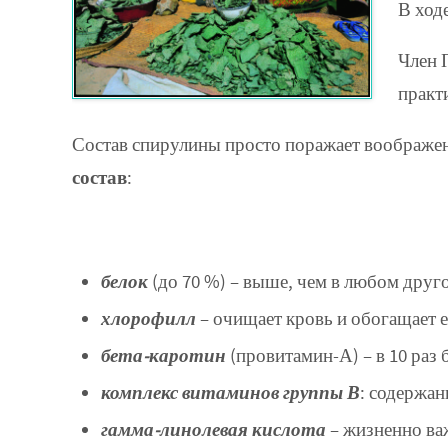
В ход
Член 
практ
Состав спирулины просто поражает воображени
состав
:
белок
(до 70 %) – выше, чем в любом друг
хлорофилл
– очищает кровь и обогащает 
бета-каротин
(провитамин-А) – в 10 раз 
комплекс витаминов группы В
: содержан
гамма-линолевая кислота
– жизненно важ