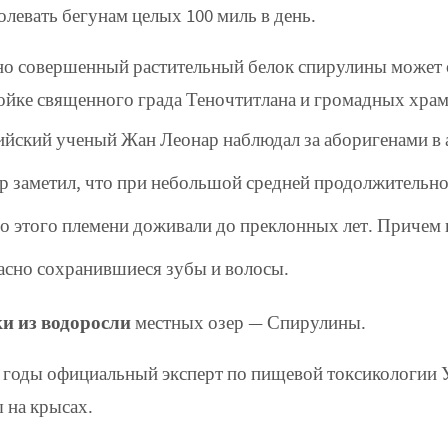
олевать бегунам целых 100 миль в день.
о совершенный растительный белок спирулины может 
ойке священного града Теночтитлана и громадных храм
ийский ученый Жан Леонар наблюдал за аборигенами в а
р заметил, что при небольшой средней продолжительнос
о этого племени доживали до преклонных лет. Причем 
асно сохранившиеся зубы и волосы.
и из водоросли
местных озер — Спирулины.
е годы официальный эксперт по пищевой токсикологи
 на крысах.