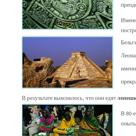
преод
Именн
постр
Бельг
Леона
именн
прекр
В результате выяснилось, что они едят
лепешк
В 80-
опыты