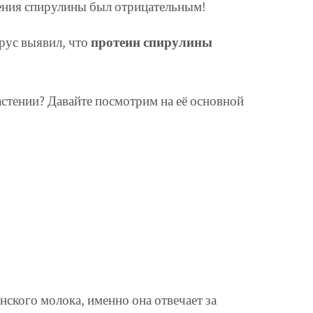
нения спирулины был отрицательным!
рус выявил, что
протеин спирулины
астении? Давайте посмотрим на её основной
ского молока, именно она отвечает за