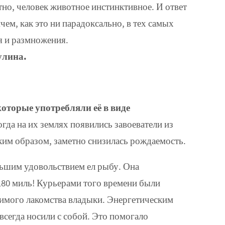
тно, человек животное инстинктивное. И ответ
ем, как это ни парадоксально, в тех самых
я и размножения.
улина.
оторые употребляли её в виде
гда на их землях появились завоеватели из
аким образом, заметно снизилась рождаемость.
льшим удовольствием ел рыбу. Она
 180 миль! Курьерами того времени были
имого лакомства владыки. Энергетическим
сегда носили с собой. Это помогало