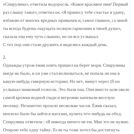
«Спирулина», ответила водоросль. «Какое красивое имя! Первый
раз слышу такое», ответил он. «Я принесу тебе счастье и удачу,
избавлю от многих вредных привычек и, самое главное, со мной
ты всегда будешь ощущать полную гармонию в твоей душе»,
сказала она ему чуть слышно, но он все услышал.
С тех пор они стали дружить и виделись каждый день.
2.
Однажды утром ёжик опять пришел на берег моря. Спирулины
нигде не было, и он уже стал волноваться, не попала ли она в
какую-нибудь скверную историю. Но нет, минут через 15 он
услышал знакомый голосок. Это была она. Они вместе шли около
самой кромки водной глади и негромко напевали веселую
песенку. Незаметно прошло несколько часов. Ёжик сказал,
неплохо было бы зайти в магазин, купить что-нибудь на обед.
Спирулина ответила : «Я никогда ничего не ем. Мне это не нужно.
Открою тебе одну тайну. Если ты тоже хотел бы достигнуть