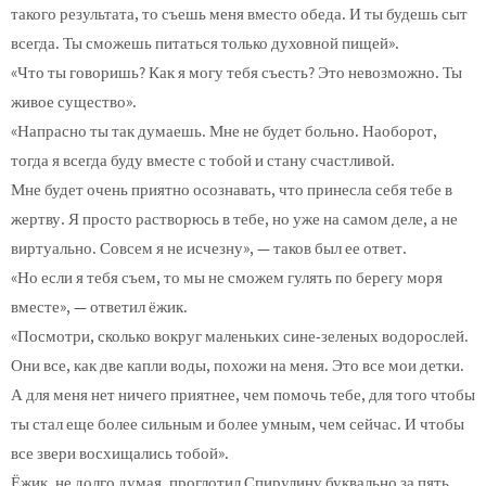
такого результата, то съешь меня вместо обеда. И ты будешь сыт
всегда. Ты сможешь питаться только духовной пищей».
«Что ты говоришь? Как я могу тебя съесть? Это невозможно. Ты
живое существо».
«Напрасно ты так думаешь. Мне не будет больно. Наоборот,
тогда я всегда буду вместе с тобой и стану счастливой.
Мне будет очень приятно осознавать, что принесла себя тебе в
жертву. Я просто растворюсь в тебе, но уже на самом деле, а не
виртуально. Совсем я не исчезну», — таков был ее ответ.
«Но если я тебя съем, то мы не сможем гулять по берегу моря
вместе», — ответил ёжик.
«Посмотри, сколько вокруг маленьких сине-зеленых водорослей.
Они все, как две капли воды, похожи на меня. Это все мои детки.
А для меня нет ничего приятнее, чем помочь тебе, для того чтобы
ты стал еще более сильным и более умным, чем сейчас. И чтобы
все звери восхищались тобой».
Ёжик, не долго думая, проглотил Спирулину буквально за пять