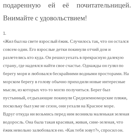
подаренную ей её почитательницей.
Внимайте с удовольствием!
1.
«Жил был на свете взрослый ёжик. Случилось так, что он остался
совсем один. Его взрослые детки покинули отчий дом и
разлетелись кто куда. Он решил уехать в прекрасную далекую
страну, где надеялся найти свое счастье. Однажды он гулял по
берегу моря и любовался бескрайними водными просторами. На
морском берегу в голову обычно приходили новые интересные
мысли, из которых что-то могло получиться. Берег был
пустынный, отдыхающие покинули Средиземноморские пляжи,
поскольку был уже не сезон, они уехали на Красное море.
Вдруг откуда ни возьмись перед ним возникла маленькая зеленая
водоросль. Она была такая красивая, живая, сине-зеленая, что
ёжик невольно залюбовался ею. «Как тебя зовут?», спросил он.