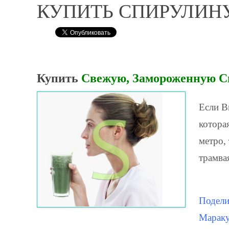
КУПИТЬ СПИРУЛИНУ в
Купить
Свежую, Замороженную С
Если В
котора
метро,
трамва
Подели
Мараку