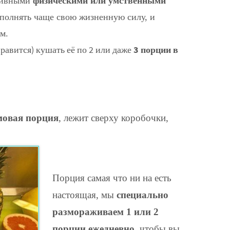
сивными
физическими или умственными
сполнять чаще свою жизненную силу, и
м.
равится) кушать её по 2 или даже
3 порции в
мовая порция
, лежит сверху коробочки,
Порция самая что ни на есть
настоящая, мы
специально
размораживаем 1 или 2
порции ежедневно
, чтобы вы