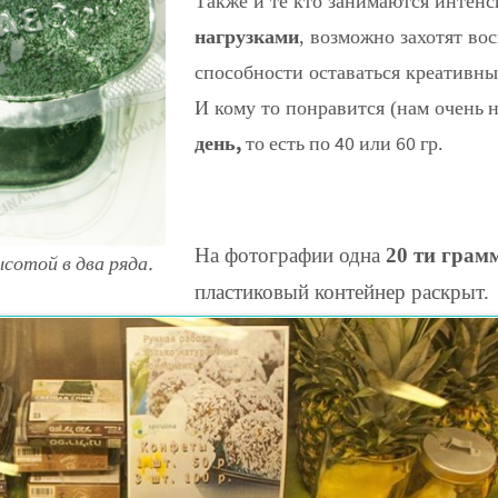
Также и те кто занимаются интен
нагрузками
, возможно захотят во
способности оставаться креативны
н
И кому то понравится (нам очень
день,
то есть по 40 или 60 гр.
На фотографии одна
20 ти грам
сотой в два ряда.
пластиковый контейнер раскрыт.